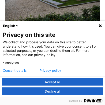
English
Rondleiding Boekentoren
Privacy on this site
We collect and process your data on this site to better
understand how it is used. You can give your consent to all or
Maak een online tour door de Boekentoren of laat
selected purposes, or you can decline them all. For more
deze tourwebsite jou begeleiden tijdens een
information, see our privacy policy.
wandeling door het gebouw.
Analytics
Consent details
Privacy policy
Start tour
Accept all
Decline all
Powered by